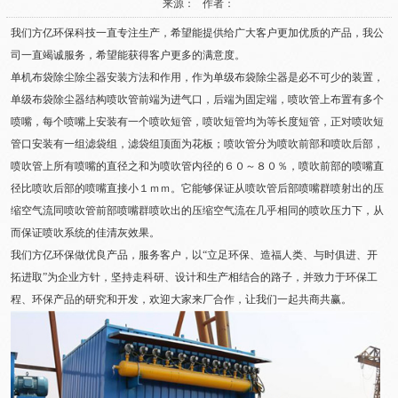
来源： 作者：
我们方亿环保科技一直专注生产，希望能提供给广大客户更加优质的产品，我公
司一直竭诚服务，希望能获得客户更多的满意度。
单机布袋除尘除尘器安装方法和作用，作为单级布袋除尘器是必不可少的装置，
单级布袋除尘器结构喷吹管前端为进气口，后端为固定端，喷吹管上布置有多个
喷嘴，每个喷嘴上安装有一个喷吹短管，喷吹短管均为等长度短管，正对喷吹短
管口安装有一组滤袋组，滤袋组顶面为花板；喷吹管分为喷吹前部和喷吹后部，
喷吹管上所有喷嘴的直径之和为喷吹管内径的６０～８０％，喷吹前部的喷嘴直
径比喷吹后部的喷嘴直接小１ｍｍ。它能够保证从喷吹管后部喷嘴群喷射出的压
缩空气流同喷吹管前部喷嘴群喷吹出的压缩空气流在几乎相同的喷吹压力下，从
而保证喷吹系统的佳清灰效果。
我们方亿环保做优良产品，服务客户，以“立足环保、造福人类、与时俱进、开
拓进取”为企业方针，坚持走科研、设计和生产相结合的路子，并致力于环保工
程、环保产品的研究和开发，欢迎大家来厂合作，让我们一起共商共赢。