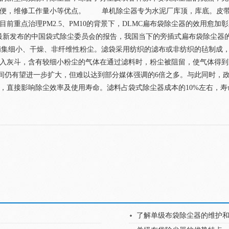
方便，维修工作量小等优点。 单机除尘器专为水泥厂库顶，库底。皮带
前重点治理PM2.5、PM10的背景下，DLMC扁布袋除尘器的效用愈
布的中国袋式除尘委员会的报告，我国当下的旁插式扁布袋除尘器的应用情
用于捕集细小、干燥、非纤维性粉尘。滤袋采用纺织的滤布或非纺织的毡制
入灰斗，含有较细小粉尘的气体在通过滤料时，粉尘被阻留，使气体得到
仍有望进一步扩大，但难以达到部分媒体强调的6倍之多。与此同时，政
直接影响除尘效率及使用寿命。滤料占袋式除尘器成本的10%左右，寿命
了解单级布袋除尘器的维护